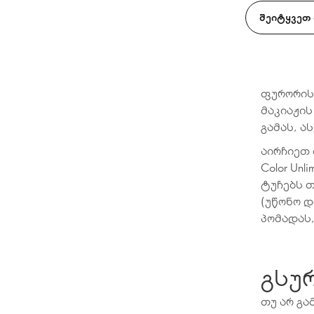
ᲨᲔᲘᲢᲧᲕᲔᲗ
ფურორის
მაკიაჟის
გამას, ა
აირჩიეთ
Color Unl
ტუჩებს 
(უწონო დ
პომადას, 
გსუ
თუ არ გა