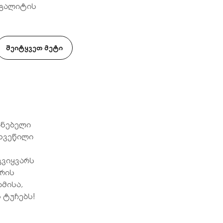
არგალიტის
ᲨᲔᲘᲢᲧᲕᲔᲗ ᲛᲔᲢᲘ
ანებელი
ხვეწილი
გვიყვარს
ერის
ამისა,
 ტუჩებს!