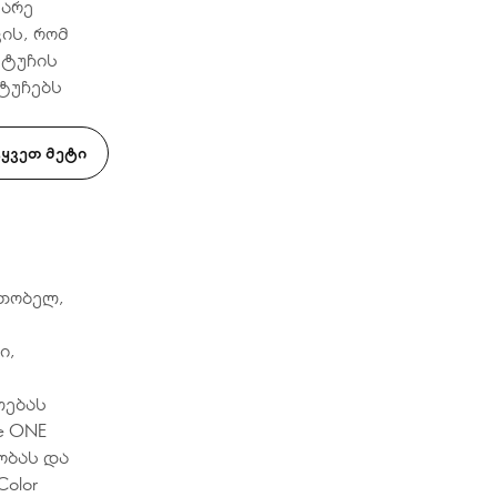
ვარე
ის, რომ
 ტუჩის
ტუჩებს
ᲧᲕᲔᲗ ᲛᲔᲢᲘ
ათობელ,
ი,
ლებას
e ONE
ლობას და
olor