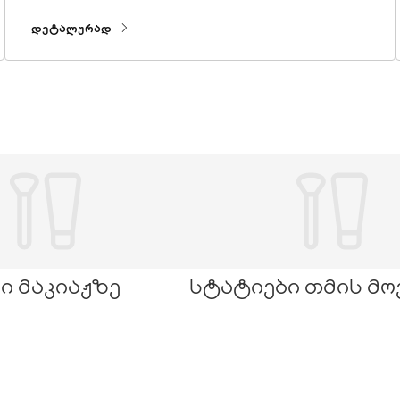
რომელიც ნამდვილად აღემატება თქვენს
მოლოდინს.
ᲓᲔᲢᲐᲚᲣᲠᲐᲓ
ი მაკიაჟზე
სტატიები თმის მ