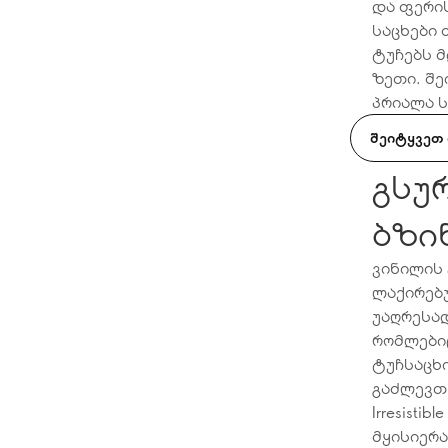
და ფერი
საცხები 
ტუჩებს მ
ზეთი. შე
პრიალა ს
ᲨᲔᲘᲢᲧᲕᲔᲗ
გსუ
ბზი
ვინილის 
ლაქირებუ
უაღრესა
რომლებიც
ტუჩსაცხი
გაძლევთ 
Irresisti
მყისიერა