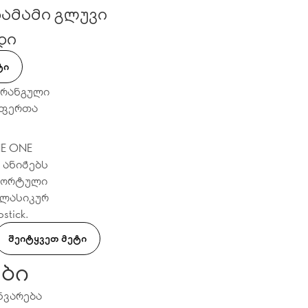
ამამი გლუვი
დი
ᲢᲘ
ფრანგული
 ფერთა
E ONE
ა ანიჭებს
მფორტული
კლასიკურ
stick.
ᲨᲔᲘᲢᲧᲕᲔᲗ ᲛᲔᲢᲘ
ები
ნვარება