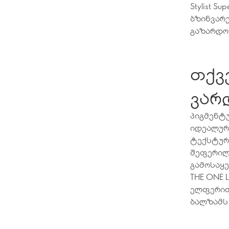
Stylist S
ბზინვარე
გაზარდო
თქვ
ვარ
პიგმენტ
იდეალური
ტექსტურ
შეფერილო
გამოსაყე
THE ONE 
ელფერით,
ბალზამს 