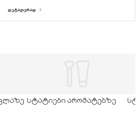
ᲓᲔᲢᲐᲚᲣᲠᲐᲓ
ოვლაზე
სტატიები არომატებზე
სტა