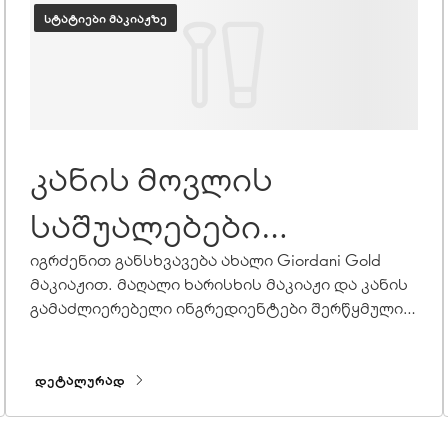
ᲡᲢᲐᲢᲘᲔᲑᲘ ᲛᲐᲙᲘᲐᲟᲖᲔ
კანის მოვლის
საშუალებები
მაკიაჟის ახალ ერაში
იგრძენით განსხვავება ახალი Giordani Gold
მაკიაჟით. მაღალი ხარისხის მაკიაჟი და კანის
გამაძლიერებელი ინგრედიენტები შერწყმულია
ძლიერ ფორმულებში და ქმნის მაკიაჟს,
რომელიც ნამდვილად აღემატება თქვენს
მოლოდინს.
ᲓᲔᲢᲐᲚᲣᲠᲐᲓ