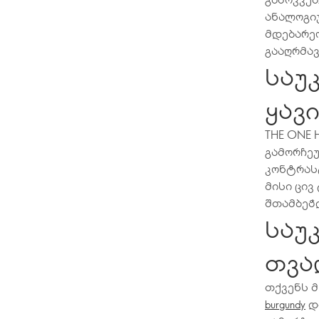
ანალოგიუ
მდებარეო
გააღრმავ
საუ
ყავ
THE ONE H
გამორჩე
კონტრას
მისი ცივ
შთამბეჭდ
საუ
თვა
თქვენს მ
და
burgundy