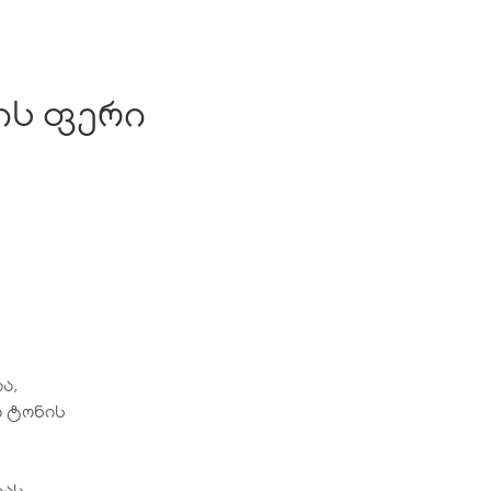
ის ფერი
ა,
ი ტონის
ას,