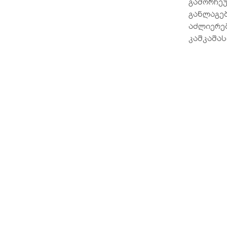
გამორჩეუ
განლაგე
აძლიერებ
კაშკაშას