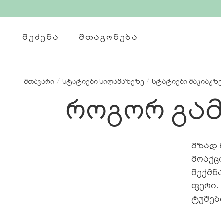
ᲨᲔᲫᲔᲜᲐ
ᲨᲗᲐᲒᲝᲜᲔᲑᲐ
მთავარი
/
სტატიები სილამაზეზე
/
სტატიები მაკიაჟზ
როგორ გა
მზად 
მოაქც
შექმნ
ფერი.
ტუშებ