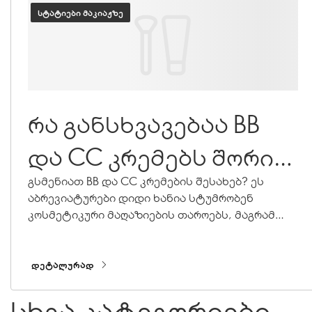
ᲡᲢᲐᲢᲘᲔᲑᲘ ᲛᲐᲙᲘᲐᲟᲖᲔ
რა განსხვავებაა BB
და CC კრემებს შორის
და რომელი უნდა
გსმენიათ BB და CC კრემების შესახებ? ეს
აბრევიატურები დიდი ხანია სტუმრობენ
აირჩიო?
კოსმეტიკური მაღაზიების თაროებს, მაგრამ
რას აკეთებენ ისინი იქ? მათ შორის
განსხვავებაა და ამის გაგების შემდეგ, თქვენ
შეძლებთ თაროდან იმ პროდუქტის აღებას,
ᲓᲔᲢᲐᲚᲣᲠᲐᲓ
რომელიც თქვენს კანს სჭირდება. ახლა
ყველაფერს გიამბობთ.
სხვა კატეგორიები