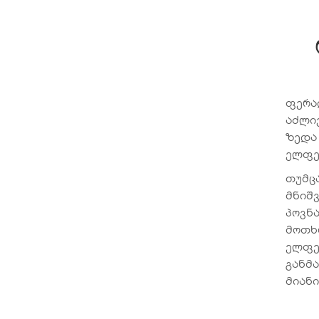
ფერა
აძლიე
ზედა 
ელფე
თუმცა
მნიშ
პოვნა
მოთხ
ელფე
განმ
მიანი