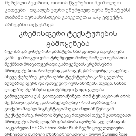
მქრქალი პუდრით, თითის წვერებით შეიზილეთ
კიდეები - თვალებ უფრო ენერგიულ იერს შემატებს!
თამამი იერსახისთვის გაიკეთეთ smoky ეფექტი.
არჩევანი თქვენზეა!
კრემისფერი ტექსტურების
გამოყენება
რუჟისა და კონტურის დამატება ნამდვილად აცოცხლებს
კანს - დაზოგეთ დრო ტრენდული მონოქრომული იერსახის
შექმნით მრავალჯერადი გამოყენების კრემისებრი
პროდუქტებით, რომლებიც გამოიყენება როგორც ლოყებზე,
ასევე ტუჩებზე. კრემისებრი ტექსტურები კანს ყველაზე
ბუნებრივ ფერს და დახვეწილ იერს ანიჭებს. თუმცა, სანამ
ლოყებზე ტუჩსაცხს დაიტანდეთ (ვიცი, ყველას
გამოგვიცდია ეს), გაითვალისწინეთ, რომ ტუჩსაცხი არ არის
შექმნილი კანზე გამოსაყენებლად - რომ აღარაფერი
ვთქვათ მაღალ პიგმენტაციაზე და ძალიან წებოვან
ტექსტურაზე, რომლის შერევაც რთულია! თქვენ გჭირდებათ
პროდუქტი, რომელიც არ დაახშობს ფორებს. ყველასთვის
საყვარელი THE ONE Face Styler Blush ჩვენი ყოველდღიური
არჩევანია მსუბუქი ბზინვარებისთვის - ხოლო Stunning Rose