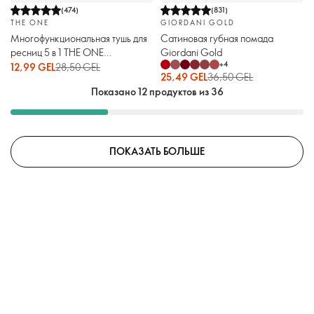
(
474
)
(
831
)
THE ONE
GIORDANI GOLD
Многофункциональная тушь для
Сатиновая губная помада
ресниц 5 в 1 THE ONE
Giordani Gold
+
4
Wonderlash XXL
12,99 GEL
28,50 GEL
25,49 GEL
36,50 GEL
Показано 12 продуктов из 36
ПОКАЗАТЬ БОЛЬШЕ