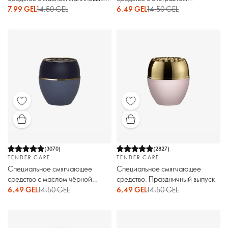
семян
мандарина
7,99 GEL
14,50 GEL
6,49 GEL
14,50 GEL
(
3070
)
(
2827
)
TENDER CARE
TENDER CARE
Специальное смягчающее
Специальное смягчающее
средство с маслом чёрной
средство. Праздничный выпуск
смородины
6,49 GEL
14,50 GEL
6,49 GEL
14,50 GEL