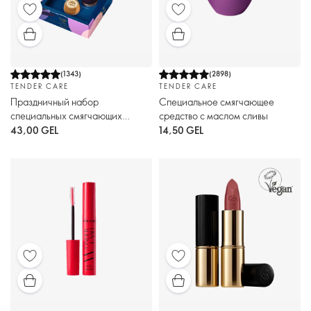
(
1343
)
(
2898
)
TENDER CARE
TENDER CARE
Праздничный набор
Специальное смягчающее
специальных смягчающих
средство с маслом сливы
средств
43,00 GEL
14,50 GEL