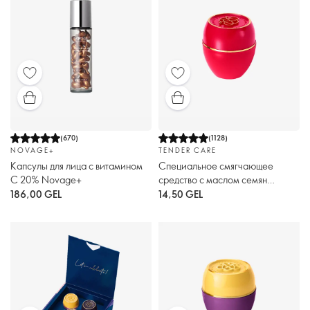
(
670
)
(
1128
)
NOVAGE+
TENDER CARE
Капсулы для лица с витамином
Специальное смягчающее
С 20% Novage+
средство с маслом семян
арбуза. Праздничный выпуск
186,00 GEL
14,50 GEL