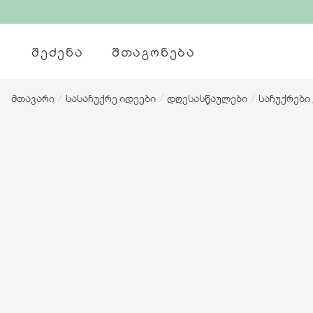
ᲨᲔᲫᲔᲜᲐ
ᲨᲗᲐᲒᲝᲜᲔᲑᲐ
მთავარი
/
სასაჩუქრე იდეები
/
დღესასწაულები
/
საჩუქრები