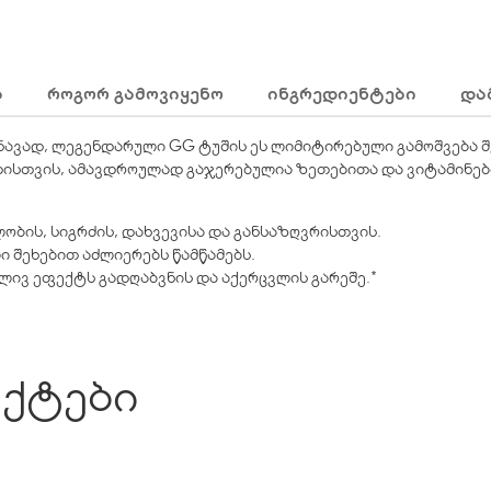
Ა
ᲠᲝᲒᲝᲠ ᲒᲐᲛᲝᲕᲘᲧᲔᲜᲝ
ᲘᲜᲒᲠᲔᲓᲘᲔᲜᲢᲔᲑᲘ
ᲓᲐ
ნავად, ლეგენდარული GG ტუშის ეს ლიმიტირებული გამოშვება შ
თისთვის, ამავდროულად გაჯერებულია ზეთებითა და ვიტამინები
ობის, სიგრძის, დახვევისა და განსაზღვრისთვის.
 შეხებით აძლიერებს წამწამებს.
ლივ ეფექტს გადღაბვნის და აქერცვლის გარეშე.*
ქტები