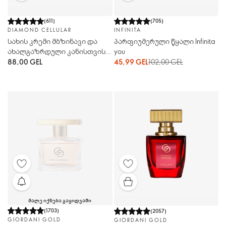
(
611
)
(
705
)
DIAMOND CELLULAR
INFINITA
სახის კრემი მბზინავი და
პარფიუმერული წყალი Infinita
ახალგაზრდული კანისთვის
you
Diamond Cellular
88,00 GEL
45,99 GEL
102,00 GEL
ᲛᲐᲚᲔ ᲘᲥᲜᲔᲑᲐ ᲒᲐᲧᲘᲓᲕᲐᲨᲘ
(
1703
)
(
2057
)
GIORDANI GOLD
GIORDANI GOLD