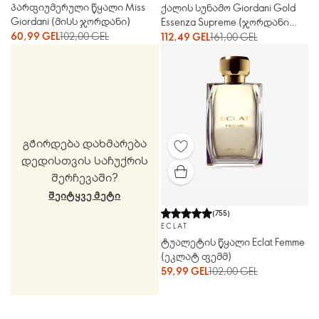
პარფიუმერული წყალი Miss
ქალის სუნამო Giordani Gold
Giordani (მისს ჯორდანი)
Essenza Supreme (ჯორდანი
60,99 GEL
102,00 GEL
გოულდ ესსენცა სუპრიმ)
112,49 GEL
161,00 GEL
გჭირდება დახმარება
დედისთვის საჩუქრის
შერჩევაში?
ᲨᲔᲘᲢᲧᲕᲔ ᲛᲔᲢᲘ
(
755
)
ECLAT
ტუალეტის წყალი Eclat Femme
(ეკლატ ფემმ)
59,99 GEL
102,00 GEL