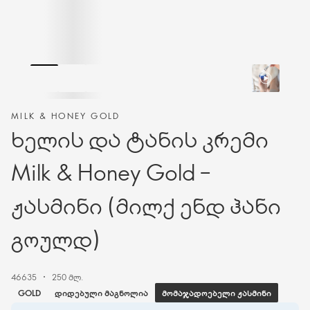
MILK & HONEY GOLD
ხელის და ტანის კრემი
Milk & Honey Gold –
ჟასმინი (მილქ ენდ ჰანი
გოულდ)
46635
250 მლ.
ᲛᲝᲛᲐᲯᲐᲓᲝᲔᲑᲔᲚᲘ ᲟᲐᲡᲛᲘᲜᲘ
GOLD
ᲓᲘᲓᲔᲑᲣᲚᲘ ᲛᲐᲒᲜᲝᲚᲘᲐ