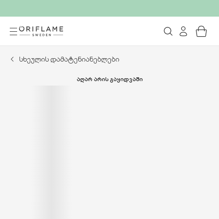
სხეულის დამატენიანებლები
ᲐᲦᲐᲠ ᲐᲠᲘᲡ ᲒᲐᲧᲘᲓᲕᲐᲨᲘ