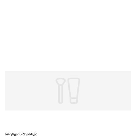
ᲑᲠᲔᲜᲓᲘᲡ ᲨᲔᲡᲐᲮᲔᲑ