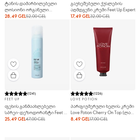
ტანის დამარბილებელი
გაუხეშებული ქუსლების
ლოსიონი ორგანული
აღმდგენი კრემი Feet Up Expert
ბანანითა და მაკადამიის
28,49 GEL
52,00 GEL
17,49 GEL
32,00 GEL
ზეთით Love Nature
(
1241
)
(
1226
)
FEET UP
LOVE POTION
ფეხის განმაახლებელი
პარფიუმერული ხელის კრემი
სპრეი-დეზოდორანტი Feet Up
Love Potion Cherry On Top (ლავ
Everyday (ფით აფ ევრიდეი)
ფოშენ ჩერი ონ თოფ)
25,49 GEL
47,00 GEL
8,49 GEL
17,00 GEL