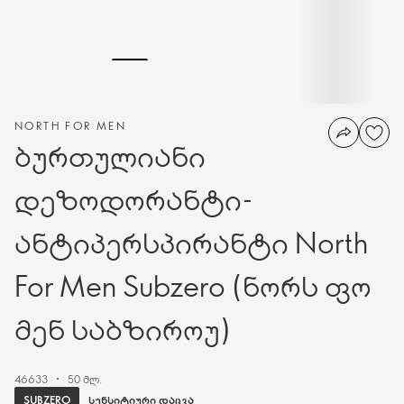
NORTH FOR MEN
ბურთულიანი
დეზოდორანტი-
ანტიპერსპირანტი North
For Men Subzero (ნორს ფო
მენ საბზიროუ)
46633
50 მლ.
SUBZERO
ᲡᲔᲜᲡᲘᲢᲘᲣᲠᲘ ᲓᲐᲪᲕᲐ