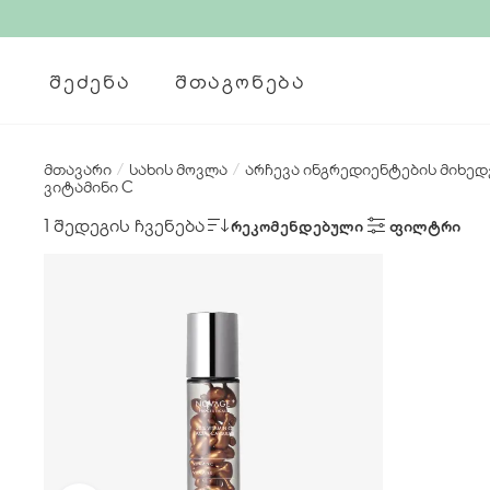
ᲨᲔᲫᲔᲜᲐ
ᲨᲗᲐᲒᲝᲜᲔᲑᲐ
მთავარი
/
სახის მოვლა
/
არჩევა ინგრედიენტების მიხე
ვიტამინი C
1 შედეგის ჩვენება
ᲠᲔᲙᲝᲛᲔᲜᲓᲔᲑᲣᲚᲘ
ᲤᲘᲚᲢᲠᲘ