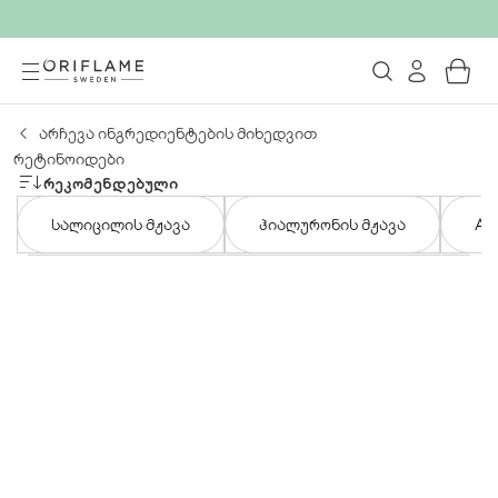
არჩევა ინგრედიენტების მიხედვით
რეტინოიდები
ᲠᲔᲙᲝᲛᲔᲜᲓᲔᲑᲣᲚᲘ
სალიცილის მჟავა
ჰიალურონის მჟავა
AH