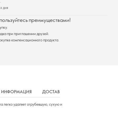
.
х дня
 пользуйтесь преимуществами!
упку.
дка при приглашении друзей.
покупке компенсационного продукта.
 ИНФОРМАЦИЯ
ДОСТАВКА
та легко удаляет огрубевшую, сухую и