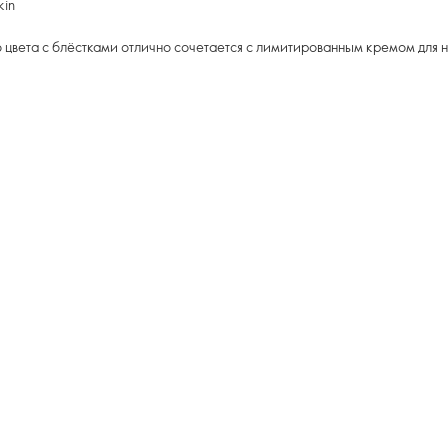
kin
 цвета с блёстками отлично сочетается с лимитированным кремом для н