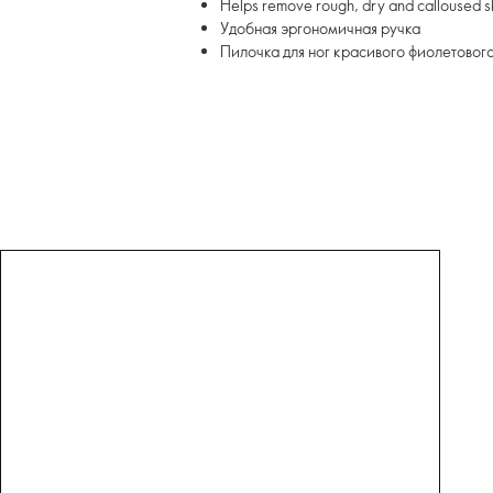
Helps remove rough, dry and calloused s
Удобная эргономичная ручка
Пилочка для ног красивого фиолетового