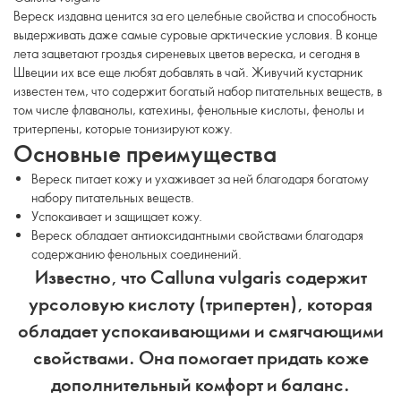
Вереск издавна ценится за его целебные свойства и способность
выдерживать даже самые суровые арктические условия. В конце
лета зацветают гроздья сиреневых цветов вереска, и сегодня в
Швеции их все еще любят добавлять в чай. Живучий кустарник
известен тем, что содержит богатый набор питательных веществ, в
том числе флаванолы, катехины, фенольные кислоты, фенолы и
тритерпены, которые тонизируют кожу.
Основные преимущества
Вереск питает кожу и ухаживает за ней благодаря богатому
набору питательных веществ.
Успокаивает и защищает кожу.
Вереск обладает антиоксидантными свойствами благодаря
содержанию фенольных соединений.
Известно, что Calluna vulgaris содержит
урсоловую кислоту (трипертен), которая
обладает успокаивающими и смягчающими
свойствами. Она помогает придать коже
дополнительный комфорт и баланс.