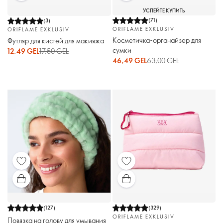
УСПЕЙТЕ КУПИТЬ
(
71
)
(
3
)
ORIFLAME EXKLUSIV
ORIFLAME EXKLUSIV
Косметичка-органайзер для
Футляр для кистей для макияжа
сумки
12,49 GEL
17,50 GEL
46,49 GEL
63,00 GEL
(
127
)
(
329
)
ORIFLAME EXKLUSIV
Повязка на голову для умывания