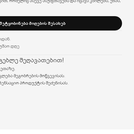
ით, რომელიც ასევე ასუფთავებს და იცავს კბილებს, ენას,
ᲨᲔᲢᲧᲝᲑᲘᲜᲔᲑᲐ ᲛᲘᲦᲔᲑᲘᲡ ᲨᲔᲡᲐᲮᲔᲑ
იდან.
მუშაო დღე
რგებლე შეღავათებით!
ვეთაზე.
კლება მეგობრების მოწვევისას.
პენსაციო პროდუქტის შეძენისას.