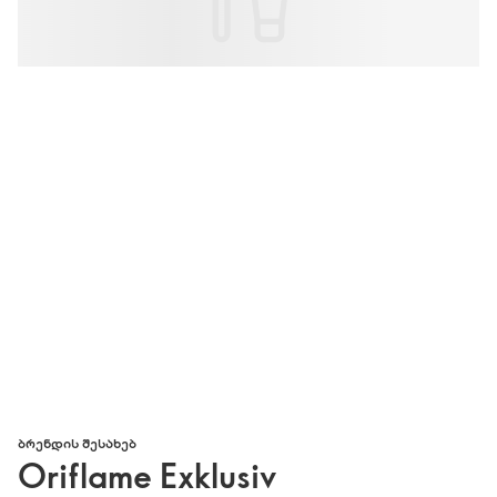
ᲑᲠᲔᲜᲓᲘᲡ ᲨᲔᲡᲐᲮᲔᲑ
Oriflame Exklusiv