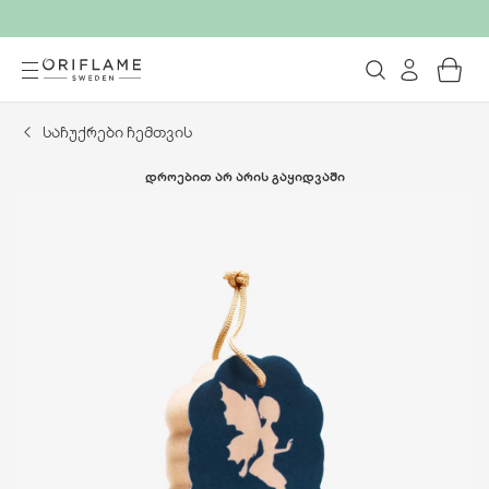
საჩუქრები ჩემთვის
ᲓᲠᲝᲔᲑᲘᲗ ᲐᲠ ᲐᲠᲘᲡ ᲒᲐᲧᲘᲓᲕᲐᲨᲘ