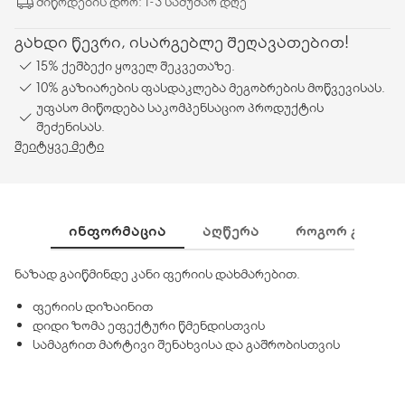
მიწოდების დრო: 1-3 სამუშაო დღე
გახდი წევრი, ისარგებლე შეღავათებით!
15% ქეშბექი ყოველ შეკვეთაზე.
10% გაზიარების ფასდაკლება მეგობრების მოწვევისას.
უფასო მიწოდება საკომპენსაციო პროდუქტის
შეძენისას.
შეიტყვე მეტი
ᲘᲜᲤᲝᲠᲛᲐᲪᲘᲐ
ᲐᲦᲬᲔᲠᲐ
ᲠᲝᲒᲝᲠ ᲒᲐᲛᲝᲕᲘ
ნაზად გაიწმინდე კანი ფერიის დახმარებით.
ფერიის დიზაინით
დიდი ზომა ეფექტური წმენდისთვის
სამაგრით მარტივი შენახვისა და გაშრობისთვის