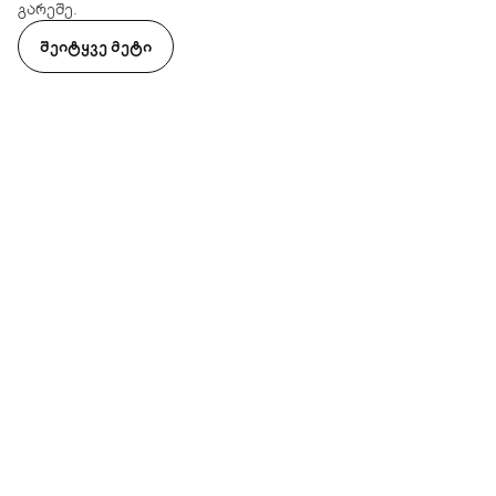
გარეშე.
ᲨᲔᲘᲢᲧᲕᲔ ᲛᲔᲢᲘ