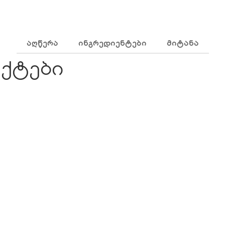
ᲐᲦᲬᲔᲠᲐ
ᲘᲜᲒᲠᲔᲓᲘᲔᲜᲢᲔᲑᲘ
ᲛᲘᲢᲐᲜᲐ
ქტები