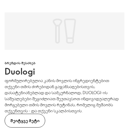
ᲑᲠᲔᲜᲓᲘᲡ ᲨᲔᲡᲐᲮᲔᲑ
Duologi
ფორმულირებულია კანის მოვლის ინგრედიენტებით
თქვენი თმის ძირებიდან გაჯანსაღებისთვის,
დასატენიანებლად და სამკურნალოდ, DUOLOGI-ის
საშუალებები შეგიძლიათ შეუთავსოთ ინდივიდუალურად
მორგებული თმის მოვლის რუტინას, რომელიც მუშაობს
თქვენთვის - და თქვენი სკალპისთვის.
ᲨᲔᲘᲢᲧᲕᲔ ᲛᲔᲢᲘ