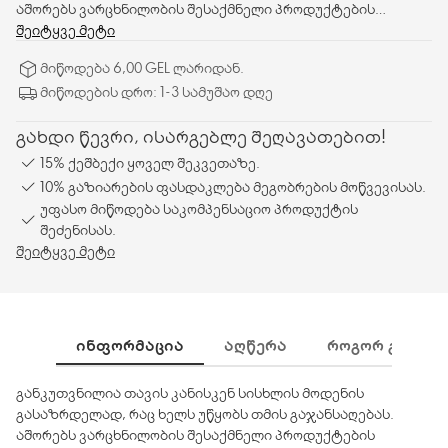
აშორებს ვარცხნილობის შესაქმნელი პროდუქტების
ნარჩენებს, ნაზად ასუფთავებს თავის კანს,
შეიტყვე მეტი
ამავდროულად, ახორციელებს მასაჟს და ხელს უწყობს
მიწოდება 6,00 GEL ლარიდან.
ჭუჭყის, კანის მკვდარი უჯრედების და ჭარბი ცხიმის
მიწოდების დრო: 1-3 სამუშაო დღე
მოცილებას თმის ძირებში. მკვრივი, მაგრამ მოქნილი
კბილები ახალისებს თავის კანს, ხოლო გლუვი მასაჟის
გახდი წევრი, ისარგებლე შეღავათებით!
მოძრაობები ხელს უწყობს დაძაბულობისა და სტრესის
მოხსნას. მასალა: პოლისტიროლი, თერმოპლასტიური
15% ქეშბექი ყოველ შეკვეთაზე.
კაუჩუკი, 50%-ით გადამუშავებული მასალისგან
10% გაზიარების ფასდაკლება მეგობრების მოწვევისას.
დამზადებული სახელური. ზომა: 8 x 8 x 7 სმ.
უფასო მიწოდება საკომპენსაციო პროდუქტის
შეძენისას.
შეიტყვე მეტი
ᲘᲜᲤᲝᲠᲛᲐᲪᲘᲐ
ᲐᲦᲬᲔᲠᲐ
ᲠᲝᲒᲝᲠ ᲒᲐᲛᲝᲕᲘ
განკუთვნილია თავის კანისკენ სისხლის მოდენის
გასაზრდელად, რაც ხელს უწყობს თმის გაჯანსაღებას.
აშორებს ვარცხნილობის შესაქმნელი პროდუქტების