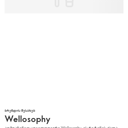
ᲑᲠᲔᲜᲓᲘᲡ ᲨᲔᲡᲐᲮᲔᲑ
Wellosophy
აღმოაჩინეთ ყოველდღიური Wellosophy-ის რიტინის ძალა,