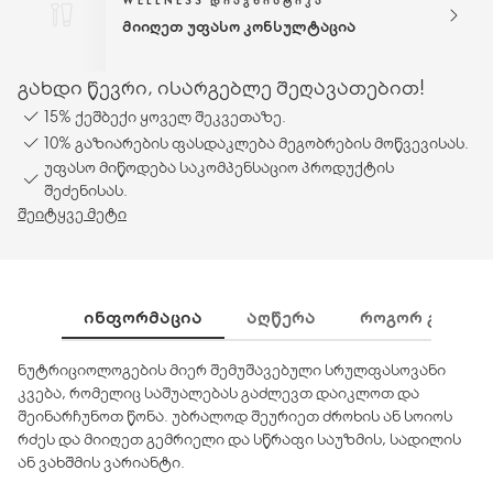
WELLNESS ᲓᲘᲐᲒᲜᲘᲡᲢᲘᲙᲐ
მიიღეთ უფასო კონსულტაცია
გახდი წევრი, ისარგებლე შეღავათებით!
15% ქეშბექი ყოველ შეკვეთაზე.
10% გაზიარების ფასდაკლება მეგობრების მოწვევისას.
უფასო მიწოდება საკომპენსაციო პროდუქტის
შეძენისას.
შეიტყვე მეტი
ᲘᲜᲤᲝᲠᲛᲐᲪᲘᲐ
ᲐᲦᲬᲔᲠᲐ
ᲠᲝᲒᲝᲠ ᲒᲐᲛᲝᲕᲘ
ნუტრიციოლოგების მიერ შემუშავებული სრულფასოვანი
კვება, რომელიც საშუალებას გაძლევთ დაიკლოთ და
შეინარჩუნოთ წონა. უბრალოდ შეურიეთ ძროხის ან სოიოს
რძეს და მიიღეთ გემრიელი და სწრაფი საუზმის, სადილის
ან ვახშმის ვარიანტი.