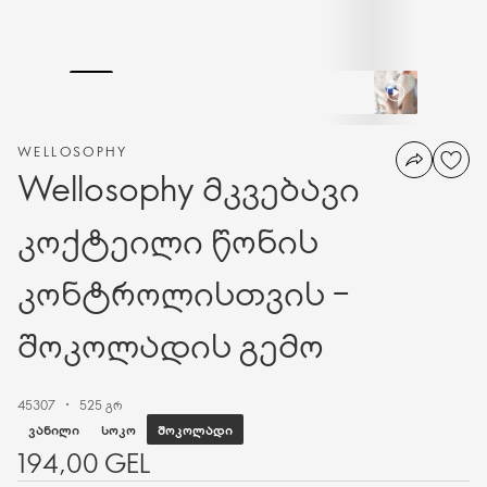
WELLOSOPHY
Wellosophy მკვებავი
კოქტეილი წონის
კონტროლისთვის –
შოკოლადის გემო
45307
525 გრ
ᲨᲝᲙᲝᲚᲐᲓᲘ
ᲕᲐᲜᲘᲚᲘ
ᲡᲝᲙᲝ
194,00 GEL