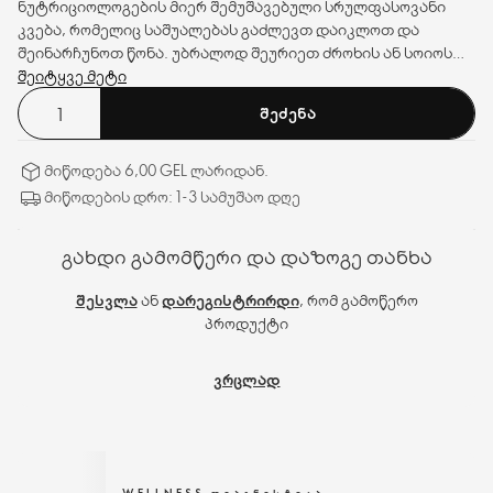
ნუტრიციოლოგების მიერ შემუშავებული სრულფასოვანი
კვება, რომელიც საშუალებას გაძლევთ დაიკლოთ და
შეინარჩუნოთ წონა. უბრალოდ შეურიეთ ძროხის ან სოიოს
რძეს და მიიღეთ გემრიელი და სწრაფი საუზმის, სადილის
შეიტყვე მეტი
ან ვახშმის ვარიანტი.
ᲨᲔᲫᲔᲜᲐ
მიწოდება 6,00 GEL ლარიდან.
მიწოდების დრო: 1-3 სამუშაო დღე
გახდი გამომწერი და დაზოგე თანხა
შესვლა
ან
დარეგისტრირდი
, რომ გამოწერო
პროდუქტი
ვრცლად