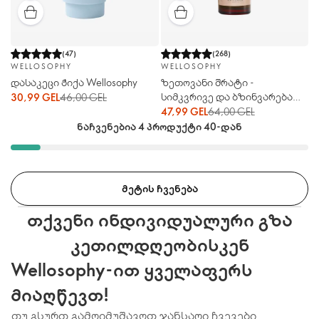
(
47
)
(
268
)
WELLOSOPHY
WELLOSOPHY
დასაკეცი ჭიქა Wellosophy
ზეთოვანი შრატი -
სიმკვრივე და ბზინვარება
30,99 GEL
46,00 GEL
Wellosophy
47,99 GEL
64,00 GEL
ნაჩვენებია 4 პროდუქტი 40-დან
ᲛᲔᲢᲘᲡ ᲩᲕᲔᲜᲔᲑᲐ
თქვენი ინდივიდუალური გზა
კეთილდღეობისკენ
Wellosophy-ით ყველაფერს
მიაღწევთ!
თუ გსურთ გამოიმუშავოთ ჯანსაღი ჩვევები