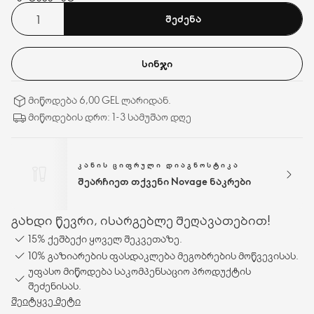
შიზანდრას კენკრის ექსტრაქტებით.
ᲨᲔᲫᲔᲜᲐ
ᲡᲘᲜᲯᲘ
მიწოდება 6,00 GEL ლარიდან.
მიწოდების დრო: 1-3 სამუშაო დღე
ᲙᲐᲜᲘᲡ ᲪᲘᲤᲠᲣᲚᲘ ᲓᲘᲐᲒᲜᲝᲡᲢᲘᲙᲐ
შეარჩიეთ თქვენი Novage ნაკრები
გახდი წევრი, ისარგებლე შეღავათებით!
15% ქეშბექი ყოველ შეკვეთაზე.
10% გაზიარების ფასდაკლება მეგობრების მოწვევისას.
უფასო მიწოდება საკომპენსაციო პროდუქტის
შეძენისას.
შეიტყვე მეტი