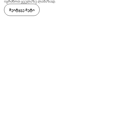
იგრძნოთ ყველაზე ლამაზად.
ᲨᲔᲘᲢᲧᲕᲔ ᲛᲔᲢᲘ