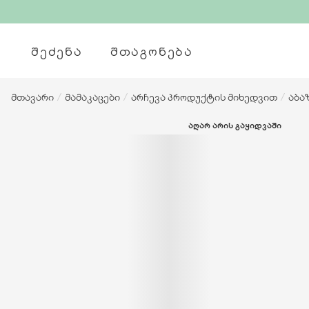
ᲨᲔᲫᲔᲜᲐ
ᲨᲗᲐᲒᲝᲜᲔᲑᲐ
მთავარი
/
მამაკაცები
/
არჩევა პროდუქტის მიხედვით
/
აბა
ᲐᲦᲐᲠ ᲐᲠᲘᲡ ᲒᲐᲧᲘᲓᲕᲐᲨᲘ