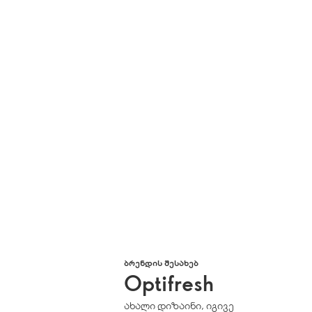
ᲑᲠᲔᲜᲓᲘᲡ ᲨᲔᲡᲐᲮᲔᲑ
Optifresh
ახალი დიზაინი, იგივე