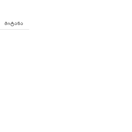
ᲛᲘᲢᲐᲜᲐ