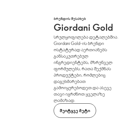
ᲑᲠᲔᲜᲓᲘᲡ ᲨᲔᲡᲐᲮᲔᲑ
Giordani Gold
სრულყოფილება დეტალებშია.
Giordani Gold-ის ბრენდი
ოსტატურად აერთიანებს
განსაკუთრებულ
ინგრედიენტებს, მზრუნველ
ფორმულებს, რათა შექმნას
პროდუქტები, რომლებიც
დაგეხმარებათ
გამოიყურებოდეთ და ასევე
თავი იგრძნოთ ყველაზე
ლამაზად.
ᲨᲔᲘᲢᲧᲕᲔ ᲛᲔᲢᲘ