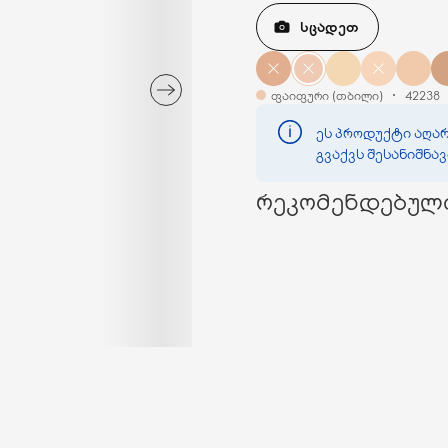
ᲡᲪᲐᲓᲔᲗ
ფაიფური (თბილი)
42238
ეს პროდუქტი აღარ
გვაქვს შესანიშნა
რეკომენდებულ