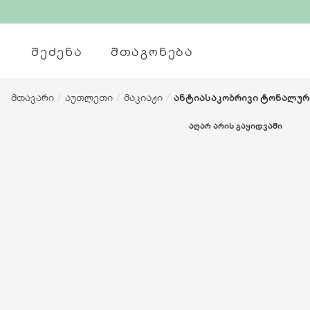
ᲨᲔᲫᲔᲜᲐ
ᲨᲗᲐᲒᲝᲜᲔᲑᲐ
მთავარი
/
აუთლეთი
/
მაკიაჟი
/
ანტიასაკობრივი ტონალური
ᲐᲦᲐᲠ ᲐᲠᲘᲡ ᲒᲐᲧᲘᲓᲕᲐᲨᲘ