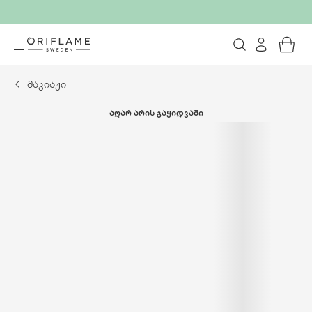
მაკიაჟი
ᲐᲦᲐᲠ ᲐᲠᲘᲡ ᲒᲐᲧᲘᲓᲕᲐᲨᲘ