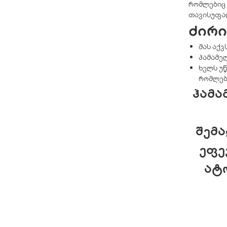
რომლებიც 
თავისუფა
ძირ
მას აქვ
ჰამამე
ხელს უ
რომლებ
ჰამა
შემა
ეფე
ატო