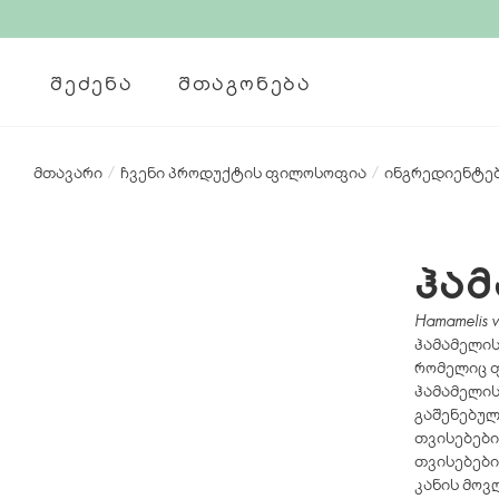
ᲨᲔᲫᲔᲜᲐ
ᲨᲗᲐᲒᲝᲜᲔᲑᲐ
მთავარი
/
ჩვენი პროდუქტის ფილოსოფია
/
ინგრედიენტე
ჰა
Hamamelis v
ჰამამელის
რომელიც ფ
ჰამამელის
გაშენებულ
თვისებები
თვისებები
კანის მოვ