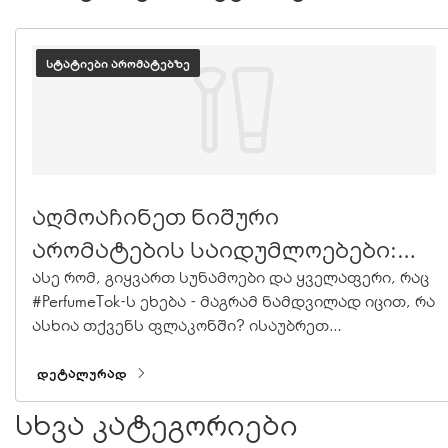
ᲡᲢᲐᲢᲘᲔᲑᲘ ᲐᲠᲝᲛᲐᲢᲔᲑᲖᲔ
აღმოაჩინეთ ნიშური
არომატების საიდუმლოებები:
არომატების ლექსიკონი
ასე რომ, გიყვართ სუნამოები და ყველაფერი, რაც
#PerfumeTok-ს ეხება - მაგრამ ნამდვილად იცით, რა
ასხია თქვენს ფლაკონში? ისაუბრეთ
თავისუფლად სუნამოებზე ჩვენი ნიშური
არომატების ტერმინოლოგიით: ჩვენ მოგიყვებით,
ᲓᲔᲢᲐᲚᲣᲠᲐᲓ
თუ როგორ მზადდება სუნამოები.
სხვა კატეგორიები
ინგრედიენტებიდან დაწყებული, ნიშური
საიდუმლოებებით დამთავრებული, აქ არის