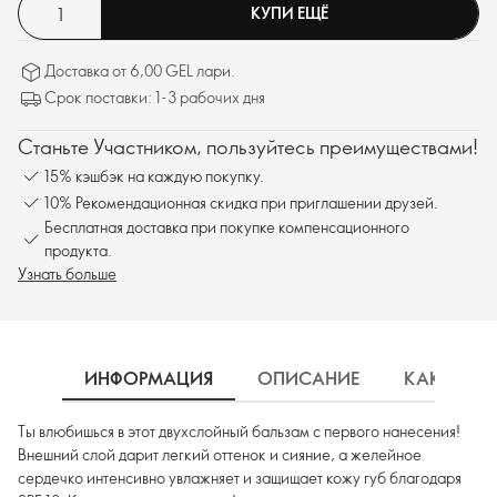
КУПИ ЕЩЁ
Доставка от 6,00 GEL лари.
Срок поставки: 1-3 рабочих дня
Станьте Участником, пользуйтесь преимуществами!
15% кэшбэк на каждую покупку.
10% Рекомендационная скидка при приглашении друзей.
Бесплатная доставка при покупке компенсационного
продукта.
Узнать больше
ИНФОРМАЦИЯ
ОПИСАНИЕ
КАК ИСП
Ты влюбишься в этот двухслойный бальзам с первого нанесения!
Внешний слой дарит легкий оттенок и сияние, а желейное
сердечко интенсивно увлажняет и защищает кожу губ благодаря