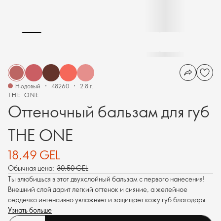
Нюдовый
48260
2.8 г.
THE ONE
Оттеночный бальзам для губ
THE ONE
18,49 GEL
Обычная цена:
30,50 GEL
Ты влюбишься в этот двухслойный бальзам с первого нанесения!
Внешний слой дарит легкий оттенок и сияние, а желейное
сердечко интенсивно увлажняет и защищает кожу губ благодаря
SPF 10. Красота в удовольствие!
Узнать больше