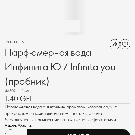
INFINITA
Парфюмерная вода
Инфинита Ю / Infinita you
(пробник)
46802
1 мл.
1,40 GEL
Парфюмерная вода с цветочным ароматом, которая служит
прекрасным напоминанием о том, что ты - это сама
бесконечность. Насыщенные цветочные ноты с фруктовыми
гранями излучают радость в каждой капле.
Узнать больше