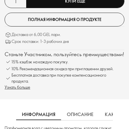
КУПИ ЕЩЁ
ПОЛНАЯ ИНФОРМАЦИЯ О ПРОДУКТЕ
Доставка от 6,00 GEL лари.
Срок поставки: 1-3 рабочих дня
Станьте Участником, пользуйтесь преимуществами!
15% кэшбэк на каждую покупку.
10% Рекомендационная скидка при приглашении друзей.
Бесплатная доставка при покупке компенсационного
продукта.
Узнать больше
ИНФОРМАЦИЯ
ОПИСАНИЕ
КАК ИСП
Парфюмерная вода с цветочным ароматом, которая служит