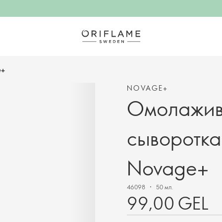
e+
NOVAGE+
Омолажив
сыворотка
Novage+
46098
50 мл.
99,00 GEL