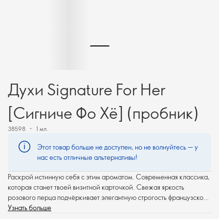
Духи Signature For Her
[Сигниче Фо Хё] (пробник)
38598
1 мл.
Этот товар больше не доступен, но не волнуйтесь — у
нас есть отличные альтернативы!
Раскрой истинную себя с этим ароматом. Современная классика,
которая станет твоей визитной карточкой. Свежая яркость
розового перца подчёркивает элегантную строгость французской
лаванды, завершая твой женственный образ.
Узнать больше