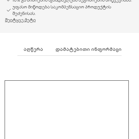
უფასო მიწოდება საკომპენსაციო პროდუქტის
შეძენისას.
შეიტყვე მეტი
ᲐᲦᲬᲔᲠᲐ
ᲓᲐᲛᲐᲢᲔᲑᲘᲗᲘ ᲘᲜᲤᲝᲠᲛᲐᲪᲘᲐ