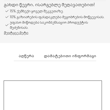
გახდი წევრი, ისარგებლე შეღავათებით!
15% ქეშბექი ყოველ შეკვეთაზე.
10% გაზიარების ფასდაკლება მეგობრების მოწვევისას.
უფასო მიწოდება საკომპენსაციო პროდუქტის
შეძენისას.
შეიტყვე მეტი
ᲐᲦᲬᲔᲠᲐ
ᲓᲐᲛᲐᲢᲔᲑᲘᲗᲘ ᲘᲜᲤᲝᲠᲛᲐᲪᲘᲐ