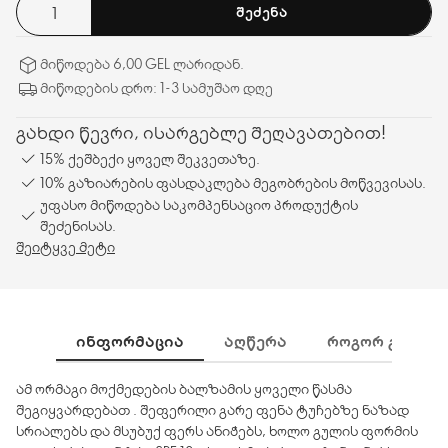
ᲨᲔᲫᲔᲜᲐ
სიამოვნებად იქცევა!
მიწოდება 6,00 GEL ლარიდან.
მიწოდების დრო: 1-3 სამუშაო დღე
გახდი წევრი, ისარგებლე შეღავათებით!
15% ქეშბექი ყოველ შეკვეთაზე.
10% გაზიარების ფასდაკლება მეგობრების მოწვევისას.
უფასო მიწოდება საკომპენსაციო პროდუქტის
შეძენისას.
შეიტყვე მეტი
ᲘᲜᲤᲝᲠᲛᲐᲪᲘᲐ
ᲐᲦᲬᲔᲠᲐ
ᲠᲝᲒᲝᲠ ᲒᲐᲛᲝᲕᲘ
ამ ორმაგი მოქმედების ბალზამის ყოველი წასმა
შეგიყვარდებათ . შეფერილი გარე ფენა ტუჩებზე ნაზად
სრიალებს და მსუბუქ ფერს ანიჭებს, ხოლო გულის ფორმის