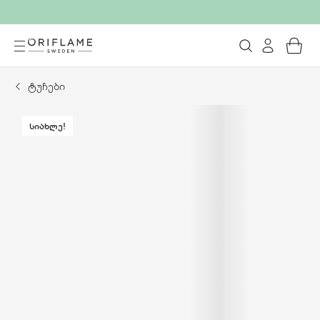
ტუჩები
ᲡᲘᲐᲮᲚᲔ!