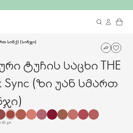
ართ სინქ) (სინჯი)
ური ტუჩის საცხი THE
 Sync (ზი უან სმართ
ნჯი)
0.45 გრ