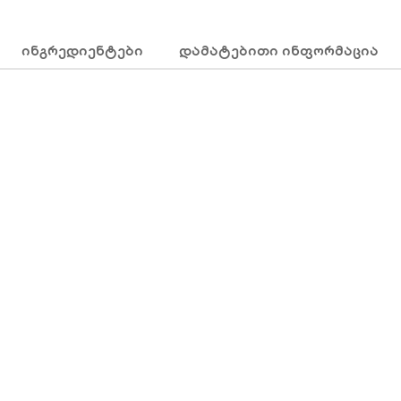
ᲘᲜᲒᲠᲔᲓᲘᲔᲜᲢᲔᲑᲘ
ᲓᲐᲛᲐᲢᲔᲑᲘᲗᲘ ᲘᲜᲤᲝᲠᲛᲐᲪᲘᲐ