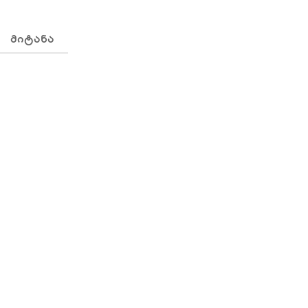
ᲛᲘᲢᲐᲜᲐ