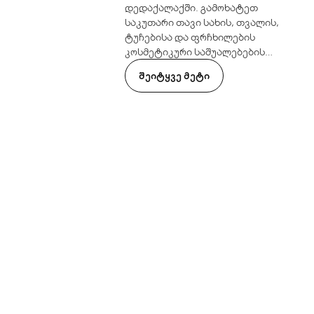
დედაქალაქში. გამოხატეთ
საკუთარი თავი სახის, თვალის,
ტუჩებისა და ფრჩხილების
კოსმეტიკური საშუალებების
ფართო არჩევანით. სადაც
ᲨᲔᲘᲢᲧᲕᲔ ᲛᲔᲢᲘ
ელეგანტური ახალი ფერები
ხვდება ინოვაციურ ფორმატებს.