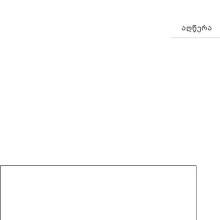
ᲐᲦᲬᲔᲠᲐ