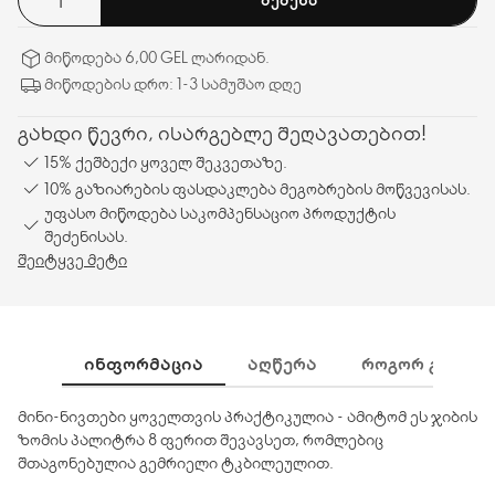
მიწოდება 6,00 GEL ლარიდან.
მიწოდების დრო: 1-3 სამუშაო დღე
გახდი წევრი, ისარგებლე შეღავათებით!
15% ქეშბექი ყოველ შეკვეთაზე.
10% გაზიარების ფასდაკლება მეგობრების მოწვევისას.
უფასო მიწოდება საკომპენსაციო პროდუქტის
შეძენისას.
შეიტყვე მეტი
ᲘᲜᲤᲝᲠᲛᲐᲪᲘᲐ
ᲐᲦᲬᲔᲠᲐ
ᲠᲝᲒᲝᲠ ᲒᲐᲛᲝᲕᲘ
მინი-ნივთები ყოველთვის პრაქტიკულია - ამიტომ ეს ჯიბის
ზომის პალიტრა 8 ფერით შევავსეთ, რომლებიც
შთაგონებულია გემრიელი ტკბილეულით.