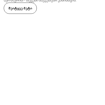
აურზაურით - თქვენი საუკეთესო კანისთვის.
ᲨᲔᲘᲢᲧᲕᲔ ᲛᲔᲢᲘ