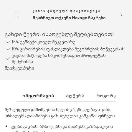
ᲙᲐᲜᲘᲡ ᲪᲘᲤᲠᲣᲚᲘ ᲓᲘᲐᲒᲜᲝᲡᲢᲘᲙᲐ
შეარჩიეთ თქვენი Novage ნაკრები
გახდი წევრი, ისარგებლე შეღავათებით!
15% ქეშბექი ყოველ შეკვეთაზე.
10% გაზიარების ფასდაკლება მეგობრების მოწვევისას.
უფასო მიწოდება საკომპენსაციო პროდუქტის
შეძენისას.
შეიტყვე მეტი
ᲘᲜᲤᲝᲠᲛᲐᲪᲘᲐ
ᲐᲦᲬᲔᲠᲐ
ᲠᲝᲒᲝᲠ ᲒᲐᲛᲝᲕᲘ
შეზღუდული გამოშვების ხელის კრემი კვებავს კანს,
არბილებს და ანიჭებს გაზაფხულის კაშკაშა სურნელს
კვებავს კანს, არბილებს და ანიჭებს გაზაფხულის