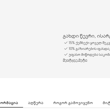
გახდი წევრი, ისა
15% ქეშბექი ყოველ შეკ
10% გაზიარების ფასდა
უფასო მიწოდება საკომ
შეიტყვე მეტი
ᲝᲠᲛᲐᲪᲘᲐ
ᲐᲦᲬᲔᲠᲐ
ᲠᲝᲒᲝᲠ ᲒᲐᲛᲝᲕᲘᲧᲔᲜᲝ
ᲛᲘ