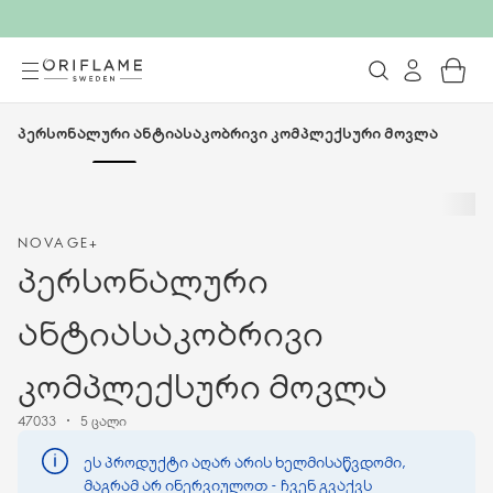
პერსონალური ანტიასაკობრივი კომპლექსური მოვლა
ᲐᲦᲐᲠ ᲐᲠᲘᲡ ᲒᲐᲧᲘᲓᲕᲐᲨᲘ
NOVAGE+
პერსონალური
ანტიასაკობრივი
კომპლექსური მოვლა
47033
5 ცალი
ეს პროდუქტი აღარ არის ხელმისაწვდომი,
მაგრამ არ ინერვიულოთ - ჩვენ გვაქვს