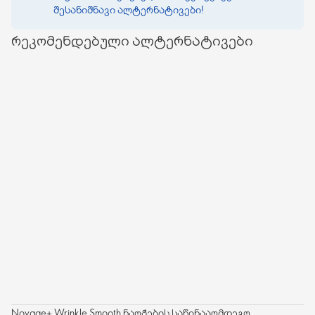
შესანიშნავი ალტერნატივები!
რეკომენდებული ალტერნატივები
Novage+ Wrinkle Smooth ნაოჭების საწინააღმდეგო