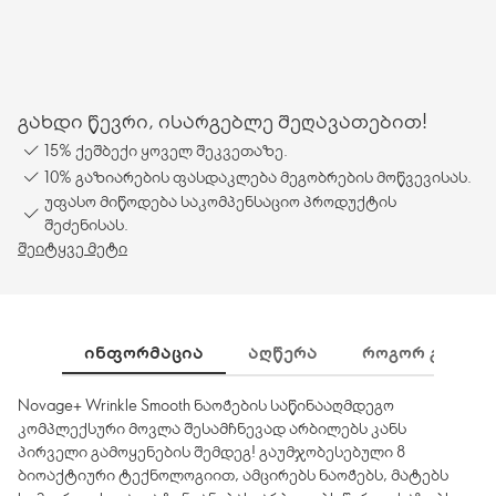
გახდი წევრი, ისარგებლე შეღავათებით!
15% ქეშბექი ყოველ შეკვეთაზე.
10% გაზიარების ფასდაკლება მეგობრების მოწვევისას.
უფასო მიწოდება საკომპენსაციო პროდუქტის
შეძენისას.
შეიტყვე მეტი
ᲘᲜᲤᲝᲠᲛᲐᲪᲘᲐ
ᲐᲦᲬᲔᲠᲐ
ᲠᲝᲒᲝᲠ ᲒᲐᲛᲝᲕᲘ
Novage+ Wrinkle Smooth ნაოჭების საწინააღმდეგო
კომპლექსური მოვლა შესამჩნევად არბილებს კანს
პირველი გამოყენების შემდეგ! გაუმჯობესებული 8
ბიოაქტიური ტექნოლოგიით, ამცირებს ნაოჭებს, მატებს