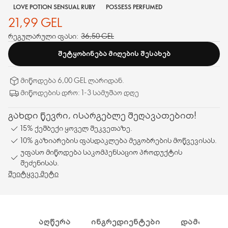
LOVE POTION SENSUAL RUBY
POSSESS PERFUMED
21,99 GEL
რეგულარული ფასი:
36,50 GEL
ᲨᲔᲢᲧᲝᲑᲘᲜᲔᲑᲐ ᲛᲘᲦᲔᲑᲘᲡ ᲨᲔᲡᲐᲮᲔᲑ
მიწოდება 6,00 GEL ლარიდან.
მიწოდების დრო: 1-3 სამუშაო დღე
გახდი წევრი, ისარგებლე შეღავათებით!
15% ქეშბექი ყოველ შეკვეთაზე.
10% გაზიარების ფასდაკლება მეგობრების მოწვევისას.
უფასო მიწოდება საკომპენსაციო პროდუქტის
შეძენისას.
შეიტყვე მეტი
ᲐᲦᲬᲔᲠᲐ
ᲘᲜᲒᲠᲔᲓᲘᲔᲜᲢᲔᲑᲘ
ᲓᲐᲛᲐᲢᲔᲑᲘ