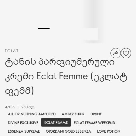
ECLAT
ტანის პარფიუმერული
კრემი Eclat Femme (ეკლატ
ფემმ)
47018
250 მლ.
ALL OR NOTHING AMPLIFIED
AMBER ELIXIR
DIVINE
ECLAT FEMME
DIVINE EXCLUSIVE
ECLAT FEMME WEEKEND
ESSENZA SUPREME
GIORDANI GOLD ESSENZA
LOVE POTION