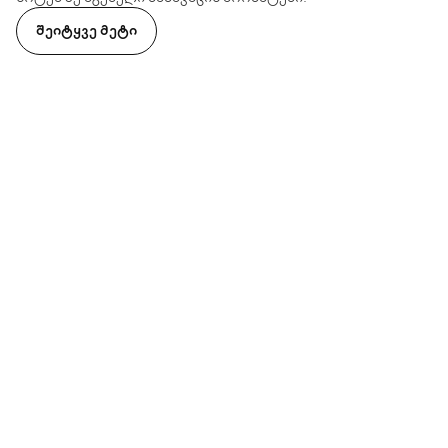
ᲨᲔᲘᲢᲧᲕᲔ ᲛᲔᲢᲘ