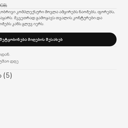
 GEL
საკობრივი კომპლექსური მოვლა ამცირებს ნაოჭებს, ფორებს,
ნაყარს. მკვეთრად გამოყავს თვალის კონტურები და
იჭებს კანს გლუვ იერს.
ᲨᲔᲢᲧᲝᲑᲘᲜᲔᲑᲐ ᲛᲘᲦᲔᲑᲘᲡ ᲨᲔᲡᲐᲮᲔᲑ
იდან.
მუშაო დღე
 (5)