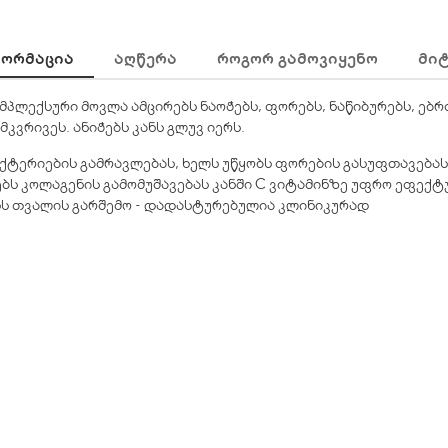
ᲝᲠᲛᲐᲪᲘᲐ
ᲐᲦᲬᲔᲠᲐ
ᲠᲝᲒᲝᲠ ᲒᲐᲛᲝᲕᲘᲧᲔᲜᲝ
ᲛᲘ
კომპლექსური მოვლა ამცირებს ნაოჭებს, ფორებს, ნაწიბურებს, ებ
კვრივეს. ანიჭებს კანს გლუვ იერს.
 ბაქტერიების გამრავლებას, ხელს უწყობს ფორების გასუფთავებას
რებს კოლაგენის გამომუშავებას კანში C ვიტამინზე უფრო ეფექ
ნს თვალის გარშემო - დადასტურებულია კლინიკურად