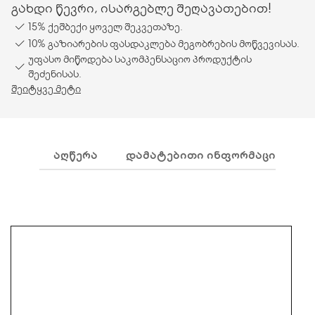
გახდი წევრი, ისარგებლე შეღავათებით!
15% ქეშბექი ყოველ შეკვეთაზე.
10% გაზიარების ფასდაკლება მეგობრების მოწვევისას.
უფასო მიწოდება საკომპენსაციო პროდუქტის
შეძენისას.
შეიტყვე მეტი
ᲐᲦᲬᲔᲠᲐ
ᲓᲐᲛᲐᲢᲔᲑᲘᲗᲘ ᲘᲜᲤᲝᲠᲛᲐᲪᲘᲐ