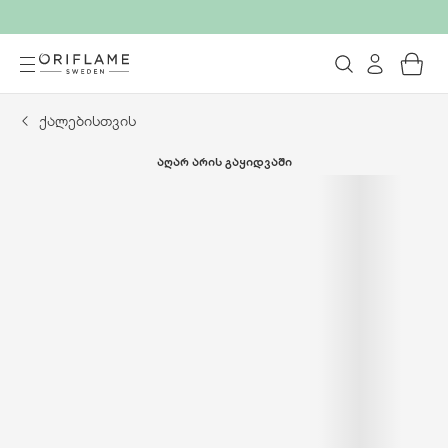
ქალებისთვის
ᲐᲦᲐᲠ ᲐᲠᲘᲡ ᲒᲐᲧᲘᲓᲕᲐᲨᲘ