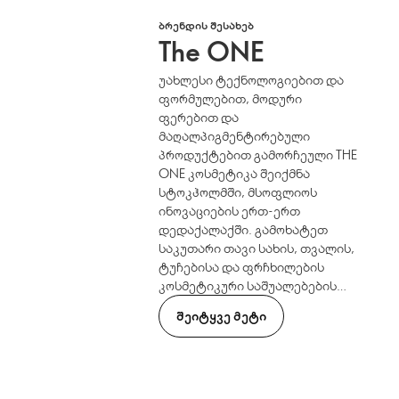
ᲑᲠᲔᲜᲓᲘᲡ ᲨᲔᲡᲐᲮᲔᲑ
The ONE
უახლესი ტექნოლოგიებით და
ფორმულებით, მოდური
ფერებით და
მაღალპიგმენტირებული
პროდუქტებით გამორჩეული THE
ONE კოსმეტიკა შეიქმნა
სტოკჰოლმში, მსოფლიოს
ინოვაციების ერთ-ერთ
დედაქალაქში. გამოხატეთ
საკუთარი თავი სახის, თვალის,
ტუჩებისა და ფრჩხილების
კოსმეტიკური საშუალებების
ფართო არჩევანით. სადაც
ᲨᲔᲘᲢᲧᲕᲔ ᲛᲔᲢᲘ
ელეგანტური ახალი ფერები
ხვდება ინოვაციურ ფორმატებს.