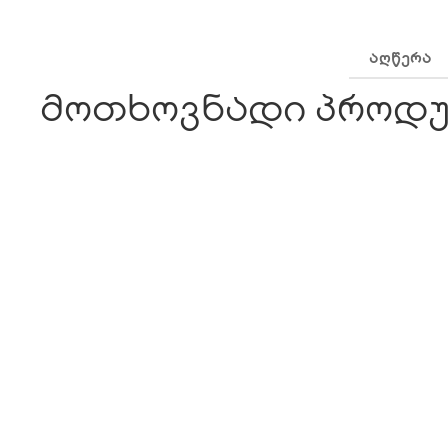
ᲐᲦᲬᲔᲠᲐ
მოთხოვნადი პროდუ