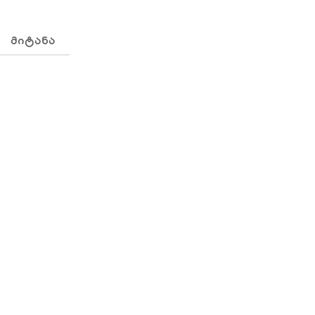
ᲛᲘᲢᲐᲜᲐ