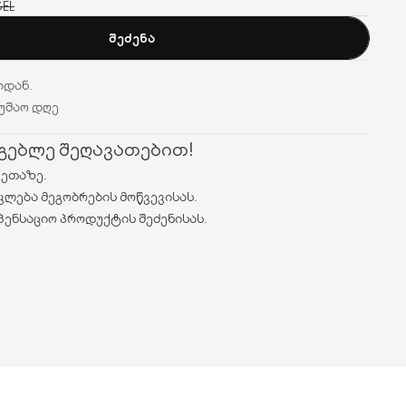
GEL
ᲨᲔᲫᲔᲜᲐ
იდან.
მუშაო დღე
რგებლე შეღავათებით!
ვეთაზე.
კლება მეგობრების მოწვევისას.
პენსაციო პროდუქტის შეძენისას.