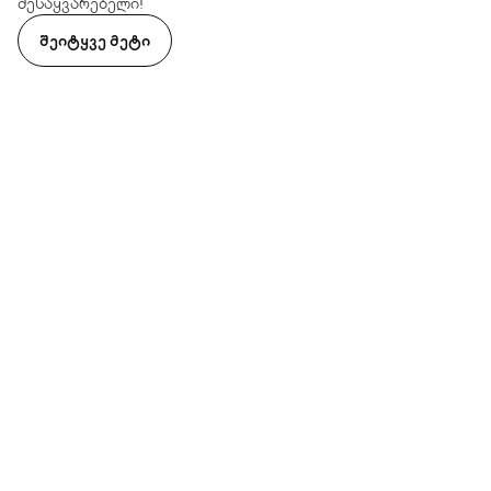
შესაყვარებელი!
ᲨᲔᲘᲢᲧᲕᲔ ᲛᲔᲢᲘ