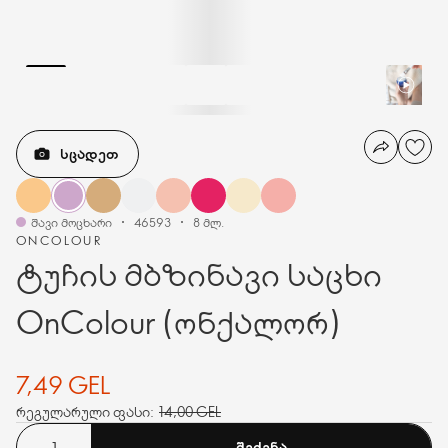
ᲡᲪᲐᲓᲔᲗ
შავი მოცხარი
46593
8 მლ.
ONCOLOUR
ტუჩის მბზინავი საცხი
OnColour (ონქალორ)
7,49 GEL
რეგულარული ფასი:
14,00 GEL
ᲨᲔᲫᲔᲜᲐ