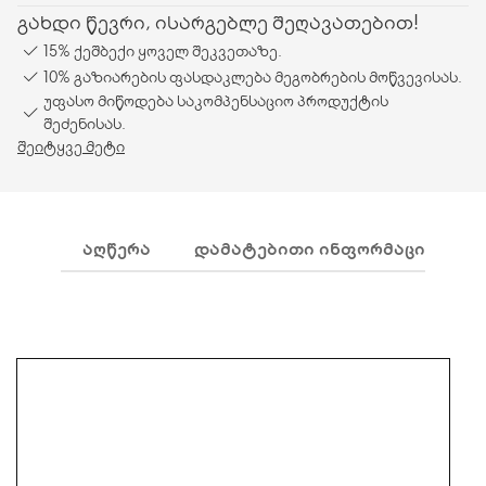
გახდი წევრი, ისარგებლე შეღავათებით!
15% ქეშბექი ყოველ შეკვეთაზე.
10% გაზიარების ფასდაკლება მეგობრების მოწვევისას.
უფასო მიწოდება საკომპენსაციო პროდუქტის
შეძენისას.
შეიტყვე მეტი
ᲐᲦᲬᲔᲠᲐ
ᲓᲐᲛᲐᲢᲔᲑᲘᲗᲘ ᲘᲜᲤᲝᲠᲛᲐᲪᲘᲐ