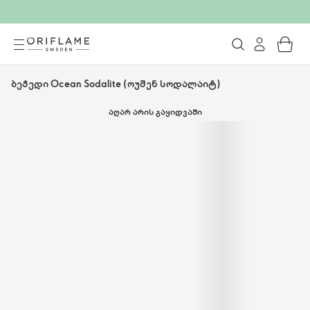
ბეჭედი Ocean Sodalite (ოუშენ სოდალაიტ)
ᲐᲦᲐᲠ ᲐᲠᲘᲡ ᲒᲐᲧᲘᲓᲕᲐᲨᲘ