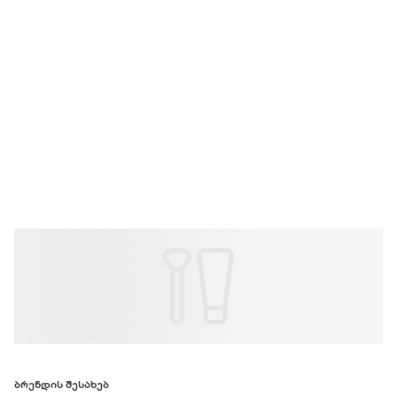
ᲑᲠᲔᲜᲓᲘᲡ ᲨᲔᲡᲐᲮᲔᲑ