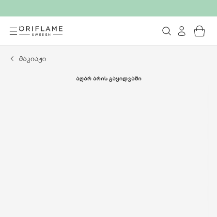
მაკიაჟი
ᲐᲦᲐᲠ ᲐᲠᲘᲡ ᲒᲐᲧᲘᲓᲕᲐᲨᲘ