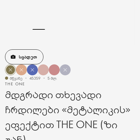
ᲡᲪᲐᲓᲔᲗ
მწვანე
45359
5 მლ.
THE ONE
მდგრადი თხევადი
ჩრდილები «მეტალიკის»
ეფექტით THE ONE (ზი
უან)