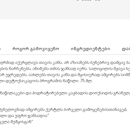
Ა
ᲠᲝᲒᲝᲠ ᲒᲐᲛᲝᲕᲘᲧᲔᲜᲝ
ᲘᲜᲒᲠᲔᲓᲘᲔᲜᲢᲔᲑᲘ
ᲓᲐ
რმად აქერცლავს თავის კანს, არ აზიანებს ბუნებრივ დამცავ ბა
ის ნარჩენებს, ანიჭებს თმას ჯანსაღ იერს. სალიცილის მჟავა 
არ უჯრედებს, აახლებს თავის კანს და მყისიერად ამცირებს სიმ
ი დეტოქსიკაციის პროგრამის ნაწილი. 75 მლ.
) ნაწილაკები და ჰიდრატირებული კაჟბადის დიოქსიდის გრანულ
შვნელოვნად ამცირებს ქერტლს პირველი გამოყენებისთანავე∆
ალი და უფრო ჯანსაღია*
ველა ჭუჭყისგან*