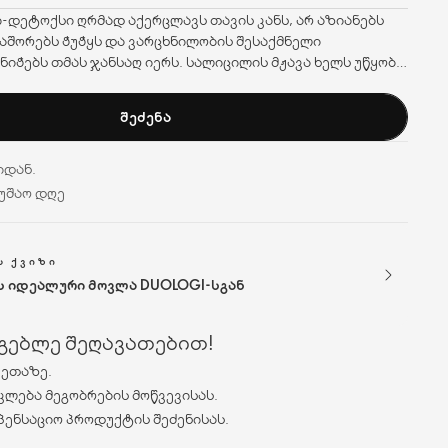
-დეტოქსი ღრმად აქერცლავს თავის კანს, არ აზიანებს
 აშორებს ჭუჭყს და ვარცხნილობის შესაქმნელი
ნიჭებს თმას ჯანსაღ იერს. სალიცილის მჟავა ხელს უწყობს
 აქერცვლით აშორებს კანის მკვდარ უჯრედებს, აახლებს
ამცირებს სიმშრალეს. აღადგენს თავის კანის და თმის
ᲨᲔᲫᲔᲜᲐ
ირეული დეტოქსიკაციის პროგრამის ნაწილი. 75 მლ.
ის (პემზის) ნაწილაკები და ჰიდრატირებული კაჟბადის
იდან.
რცლავს კანს და ასუფთავებს ფორებს
მუშაო დღე
Ს ᲥᲕᲘᲖᲘ
ს იდეალური მოვლა DUOLOGI-სგან
რგებლე შეღავათებით!
ვეთაზე.
კლება მეგობრების მოწვევისას.
პენსაციო პროდუქტის შეძენისას.