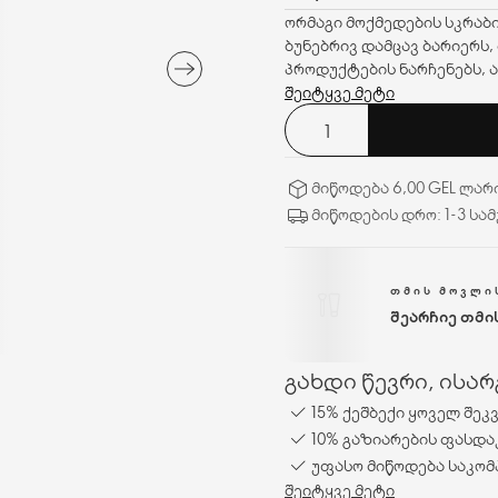
ორმაგი მოქმედების სკრაბი
ბუნებრივ დამცავ ბარიერს,
პროდუქტების ნარჩენებს, ა
ქერტლის მოცილებას, ნაზი
შეიტყვე მეტი
თავის კანს და მყისიერად 
ბალანსს, როგორც ყოველკვ
სალიცილის მჟავა, მინქაფ
მიწოდება 6,00 GEL ლარ
დიოქსიდის გრანულები აქე
მიწოდების დრო: 1-3 სა
ᲗᲛᲘᲡ ᲛᲝᲕᲚᲘ
შეარჩიე თმი
გახდი წევრი, ისა
15% ქეშბექი ყოველ შეკ
10% გაზიარების ფასდა
უფასო მიწოდება საკომ
შეიტყვე მეტი